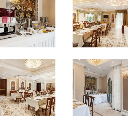
Гарантия лучшей цены
При бронировании на официальном сайте санатория
Центр курортной зоны
Собственный бювет с минеральной водой
На территории санатория
Просторные номера от 26 кв. м
Высококвалифицированные специалисты