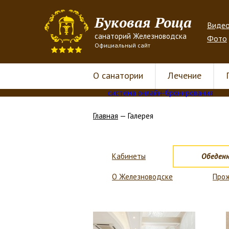
Буковая Роща
Виде
санаторий Железноводска
Фото
Официальный сайт
О санатории
Лечение
система онлайн-бронирования
Главная
— Галерея
Кабинеты
Обеденн
О Железноводске
Про