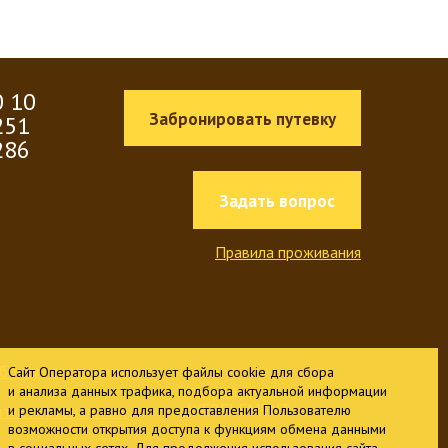
0 10
Забронировать путевку
251
286
Задать вопрос
Правила проживания
аботку персональных
Сайт Оператора использует файлы cookie для сбора
и анализа данных трафика, подбора актуальной информации
Разработчик -
WEBELEMENT
тки персональных
и рекламы, а равно для предоставления Пользователю
возможности открытия доступа к функциям обмена данными